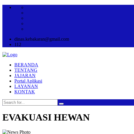
dinas.kebakaran@gmail.com
112
BERANDA
TENTANG
JAJARAN
Portal Aplikasi
LAYANAN
KONTAK
EVAKUASI HEWAN